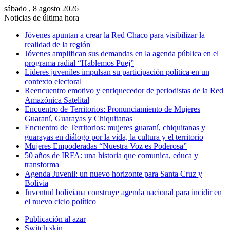
sábado , 8 agosto 2026
Noticias de última hora
Jóvenes apuntan a crear la Red Chaco para visibilizar la
realidad de la región
Jóvenes amplifican sus demandas en la agenda pública en el
programa radial “Hablemos Puej”
Líderes juveniles impulsan su participación política en un
contexto electoral
Reencuentro emotivo y enriquecedor de periodistas de la Red
Amazónica Satelital
Encuentro de Territorios: Pronunciamiento de Mujeres
Guaraní, Guarayas y Chiquitanas
Encuentro de Territorios: mujeres guaraní, chiquitanas y
guarayas en diálogo por la vida, la cultura y el territorio
Mujeres Empoderadas “Nuestra Voz es Poderosa”
50 años de IRFA: una historia que comunica, educa y
transforma
Agenda Juvenil: un nuevo horizonte para Santa Cruz y
Bolivia
Juventud boliviana construye agenda nacional para incidir en
el nuevo ciclo político
Publicación al azar
Switch skin