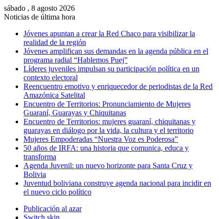
sábado , 8 agosto 2026
Noticias de última hora
Jóvenes apuntan a crear la Red Chaco para visibilizar la
realidad de la región
Jóvenes amplifican sus demandas en la agenda pública en el
programa radial “Hablemos Puej”
Líderes juveniles impulsan su participación política en un
contexto electoral
Reencuentro emotivo y enriquecedor de periodistas de la Red
Amazónica Satelital
Encuentro de Territorios: Pronunciamiento de Mujeres
Guaraní, Guarayas y Chiquitanas
Encuentro de Territorios: mujeres guaraní, chiquitanas y
guarayas en diálogo por la vida, la cultura y el territorio
Mujeres Empoderadas “Nuestra Voz es Poderosa”
50 años de IRFA: una historia que comunica, educa y
transforma
Agenda Juvenil: un nuevo horizonte para Santa Cruz y
Bolivia
Juventud boliviana construye agenda nacional para incidir en
el nuevo ciclo político
Publicación al azar
Switch skin