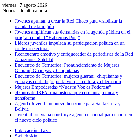
viernes , 7 agosto 2026
Noticias de última hora
Jóvenes apuntan a crear la Red Chaco para visibilizar la
realidad de la región
Jóvenes amplifican sus demandas en la agenda pública en el
programa radial “Hablemos Puej”
Líderes juveniles impulsan su participación política en un
contexto electoral
Reencuentro emotivo y enriquecedor de periodistas de la Red
Amazónica Satelital
Encuentro de Territorios: Pronunciamiento de Mujeres
Guaraní, Guarayas y Chiquitanas
Encuentro de Territorios: mujeres guaraní, chiquitanas y
guarayas en diálogo por la vida, la cultura y el territorio
Mujeres Empoderadas “Nuestra Voz es Poderosa”
50 años de IRFA: una historia que comunica, educa y
transforma
Agenda Juvenil: un nuevo horizonte para Santa Cruz y
Bolivia
Juventud boliviana construye agenda nacional para incidir en
el nuevo ciclo político
Publicación al azar
Switch skin