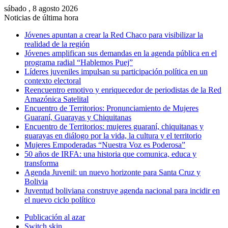
sábado , 8 agosto 2026
Noticias de última hora
Jóvenes apuntan a crear la Red Chaco para visibilizar la
realidad de la región
Jóvenes amplifican sus demandas en la agenda pública en el
programa radial “Hablemos Puej”
Líderes juveniles impulsan su participación política en un
contexto electoral
Reencuentro emotivo y enriquecedor de periodistas de la Red
Amazónica Satelital
Encuentro de Territorios: Pronunciamiento de Mujeres
Guaraní, Guarayas y Chiquitanas
Encuentro de Territorios: mujeres guaraní, chiquitanas y
guarayas en diálogo por la vida, la cultura y el territorio
Mujeres Empoderadas “Nuestra Voz es Poderosa”
50 años de IRFA: una historia que comunica, educa y
transforma
Agenda Juvenil: un nuevo horizonte para Santa Cruz y
Bolivia
Juventud boliviana construye agenda nacional para incidir en
el nuevo ciclo político
Publicación al azar
Switch skin