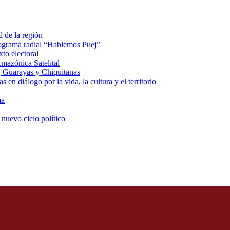
d de la región
rograma radial “Hablemos Puej”
xto electoral
mazónica Satelital
, Guarayas y Chiquitanas
 en diálogo por la vida, la cultura y el territorio
ma
 nuevo ciclo político