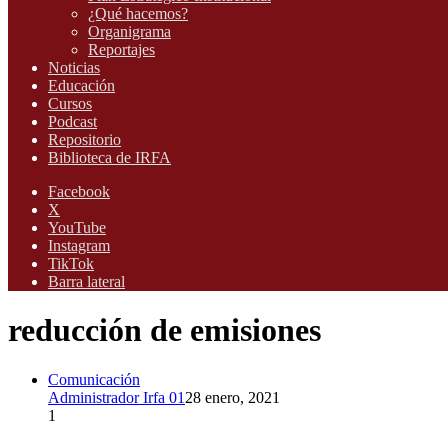
¿Qué hacemos?
Organigrama
Reportajes
Noticias
Educación
Cursos
Podcast
Repositorio
Biblioteca de IRFA
Facebook
X
YouTube
Instagram
TikTok
Barra lateral
reducción de emisiones
Comunicación
Administrador Irfa 01
28 enero, 2021
1