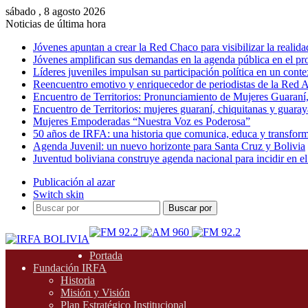
sábado , 8 agosto 2026
Noticias de última hora
Jóvenes apuntan a crear la Red Chaco para visibilizar la realida
Jóvenes amplifican sus demandas en la agenda pública en el p
Líderes juveniles impulsan su participación política en un conte
Reencuentro emotivo y enriquecedor de periodistas de la Red A
Encuentro de Territorios: Pronunciamiento de Mujeres Guaraní
Encuentro de Territorios: mujeres guaraní, chiquitanas y guarayas
Mujeres Empoderadas “Nuestra Voz es Poderosa”
50 años de IRFA: una historia que comunica, educa y transfor
Agenda Juvenil: un nuevo horizonte para Santa Cruz y Bolivia
Juventud boliviana construye agenda nacional para incidir en el
Publicación al azar
Switch skin
Buscar por
Portada
Fundación IRFA
Historia
Misión y Visión
Plan Estratégico Institucional