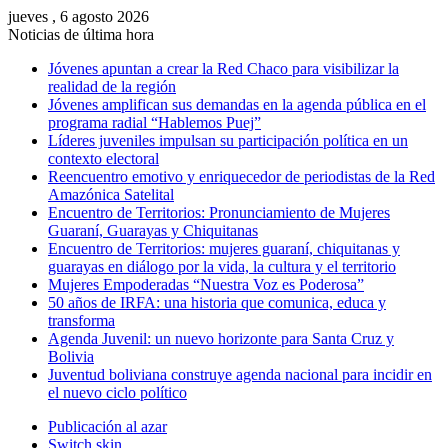
jueves , 6 agosto 2026
Noticias de última hora
Jóvenes apuntan a crear la Red Chaco para visibilizar la
realidad de la región
Jóvenes amplifican sus demandas en la agenda pública en el
programa radial “Hablemos Puej”
Líderes juveniles impulsan su participación política en un
contexto electoral
Reencuentro emotivo y enriquecedor de periodistas de la Red
Amazónica Satelital
Encuentro de Territorios: Pronunciamiento de Mujeres
Guaraní, Guarayas y Chiquitanas
Encuentro de Territorios: mujeres guaraní, chiquitanas y
guarayas en diálogo por la vida, la cultura y el territorio
Mujeres Empoderadas “Nuestra Voz es Poderosa”
50 años de IRFA: una historia que comunica, educa y
transforma
Agenda Juvenil: un nuevo horizonte para Santa Cruz y
Bolivia
Juventud boliviana construye agenda nacional para incidir en
el nuevo ciclo político
Publicación al azar
Switch skin