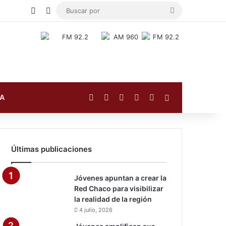
Publicación al azar
Switch skin
Buscar
por
Facebook
X
YouTube
Instagram
TikTok
Barra lateral
FA
Últimas publicaciones
Jóvenes apuntan a crear la
Red Chaco para visibilizar
la realidad de la región
4 julio, 2026