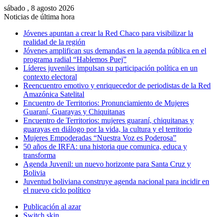
sábado , 8 agosto 2026
Noticias de última hora
Jóvenes apuntan a crear la Red Chaco para visibilizar la
realidad de la región
Jóvenes amplifican sus demandas en la agenda pública en el
programa radial “Hablemos Puej”
Líderes juveniles impulsan su participación política en un
contexto electoral
Reencuentro emotivo y enriquecedor de periodistas de la Red
Amazónica Satelital
Encuentro de Territorios: Pronunciamiento de Mujeres
Guaraní, Guarayas y Chiquitanas
Encuentro de Territorios: mujeres guaraní, chiquitanas y
guarayas en diálogo por la vida, la cultura y el territorio
Mujeres Empoderadas “Nuestra Voz es Poderosa”
50 años de IRFA: una historia que comunica, educa y
transforma
Agenda Juvenil: un nuevo horizonte para Santa Cruz y
Bolivia
Juventud boliviana construye agenda nacional para incidir en
el nuevo ciclo político
Publicación al azar
Switch skin