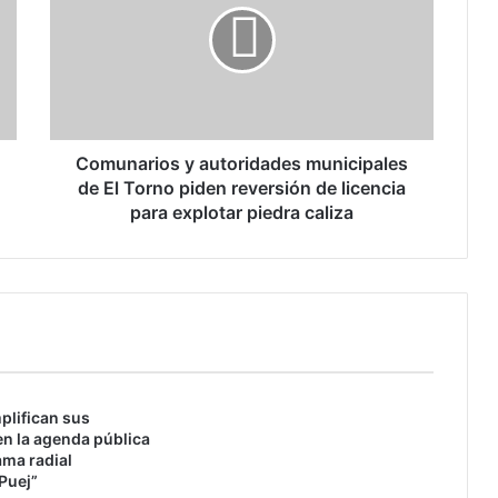
u
n
a
r
i
o
s
Comunarios y autoridades municipales
y
de El Torno piden reversión de licencia
a
para explotar piedra caliza
u
t
o
r
i
d
a
d
plifican sus
e
n la agenda pública
s
ama radial
m
Puej”
u