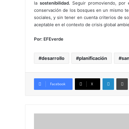
la
sostenibilidad.
Seguir promoviendo, por ej
conservación de los bosques en un mismo terr
sociales, y sin tener en cuenta criterios de s
aceptable en el contexto de crisis global ambi
Por: EFEverde
desarrollo
planificación
sa
LinkedIn
Imprim
Facebook
X
A
c
t