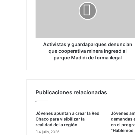
i
v
i
s
t
a
s
Activistas y guardaparques denuncian
y
que cooperativa minera ingresó al
g
parque Madidi de forma ilegal
u
a
r
d
a
Publicaciones relacionadas
p
a
r
Jóvenes apuntan a crear la Red
Jóvenes am
q
Chaco para visibilizar la
demandas e
u
realidad de la región
en el progr
e
“Hablemos 
4 julio, 2026
s