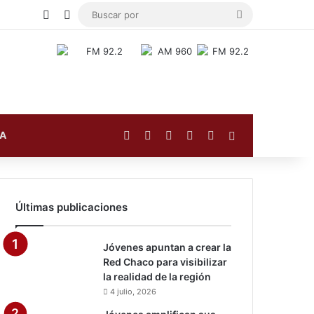
Publicación al azar
Switch skin
Buscar
por
Facebook
X
YouTube
Instagram
TikTok
Barra lateral
FA
Últimas publicaciones
Jóvenes apuntan a crear la
Red Chaco para visibilizar
la realidad de la región
4 julio, 2026