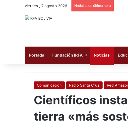
viernes , 7 agosto 2026
Noticias de última hora
Portada
Fundación IRFA
Noticias
Educ
Comunicación
Radio Santa Cruz
Red Amazón
Científicos inst
tierra «más sost