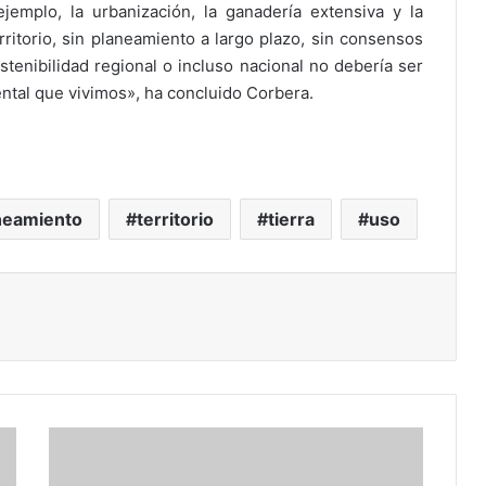
emplo, la urbanización, la ganadería extensiva y la
itorio, sin planeamiento a largo plazo, sin consensos
ostenibilidad regional o incluso nacional no debería ser
ental que vivimos», ha concluido Corbera.
neamiento
territorio
tierra
uso
ir
C
o
m