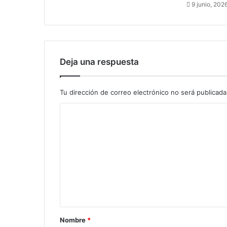
9 junio, 202
d
e
n
u
n
c
Deja una respuesta
i
a
n
Tu dirección de correo electrónico no será publicada
q
C
u
e
o
c
m
o
o
e
p
n
e
t
r
a
a
t
r
i
Nombre
*