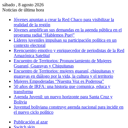
sábado , 8 agosto 2026
Noticias de última hora
Jóvenes apuntan a crear la Red Chaco para visibilizar la
realidad de la región
Jóvenes amplifican sus demandas en la agenda pública en el
programa radial “Hablemos Puej”
Líderes juveniles impulsan su participación política en un
contexto electoral
Reencuentro emotivo y enriquecedor de periodistas de la Red
Amazónica Satelital
Encuentro de Territorios: Pronunciamiento de Mujeres
Guaraní, Guarayas y Chiquitanas
Encuentro de Territorios: mujeres guaraní, chiquitanas y
guarayas en diálogo por la vida, la cultura y el territorio
Mujeres Empoderadas “Nuestra Voz es Poderosa”
50 años de IRFA: una historia que comunica, educa y
transforma
Agenda Juvenil: un nuevo horizonte para Santa Cruz y
Bolivia
Juventud boliviana construye agenda nacional para incidir en
el nuevo ciclo político
Publicación al azar
Switch skin