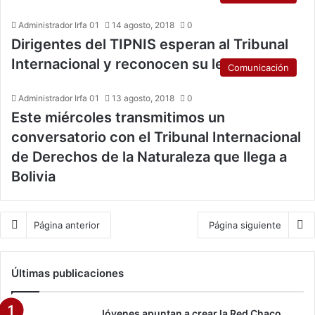
Administrador Irfa 01
14 agosto, 2018
0
Dirigentes del TIPNIS esperan al Tribunal
Internacional y reconocen su legitimidad
Comunicación
Administrador Irfa 01
13 agosto, 2018
0
Este miércoles transmitimos un
conversatorio con el Tribunal Internacional
de Derechos de la Naturaleza que llega a
Bolivia
Página anterior
Página siguiente
Últimas publicaciones
Jóvenes apuntan a crear la Red Chaco