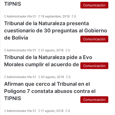
TIPNIS
Comunicación
Administrador Irfa 01
19 septiembre, 2018
0
Tribunal de la Naturaleza presenta
cuestionario de 30 preguntas al Gobierno
de Bolivia
Comunicación
Administrador Irfa 01
21 agosto, 2018
0
Tribunal de la Naturaleza pide a Evo
Morales cumplir el acuerdo de Tiquipaya
Comunicación
Administrador Irfa 01
20 agosto, 2018
0
Afirman que cerco al Tribunal en el
Polígono 7 constata abusos contra el
TIPNIS
Comunicación
Administrador Irfa 01
17 agosto, 2018
0