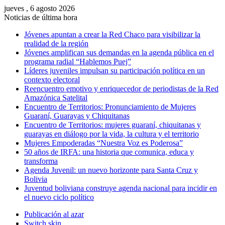
jueves , 6 agosto 2026
Noticias de última hora
Jóvenes apuntan a crear la Red Chaco para visibilizar la
realidad de la región
Jóvenes amplifican sus demandas en la agenda pública en el
programa radial “Hablemos Puej”
Líderes juveniles impulsan su participación política en un
contexto electoral
Reencuentro emotivo y enriquecedor de periodistas de la Red
Amazónica Satelital
Encuentro de Territorios: Pronunciamiento de Mujeres
Guaraní, Guarayas y Chiquitanas
Encuentro de Territorios: mujeres guaraní, chiquitanas y
guarayas en diálogo por la vida, la cultura y el territorio
Mujeres Empoderadas “Nuestra Voz es Poderosa”
50 años de IRFA: una historia que comunica, educa y
transforma
Agenda Juvenil: un nuevo horizonte para Santa Cruz y
Bolivia
Juventud boliviana construye agenda nacional para incidir en
el nuevo ciclo político
Publicación al azar
Switch skin