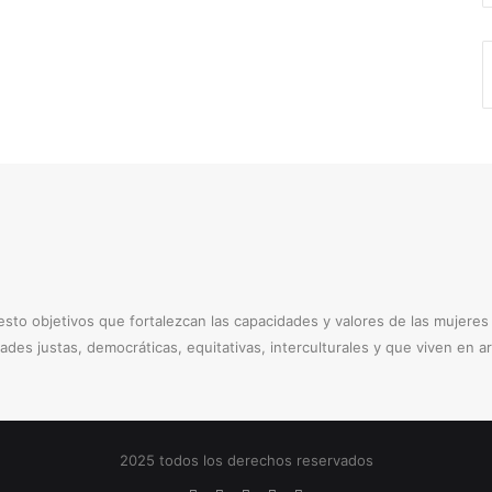
to objetivos que fortalezcan las capacidades y valores de las mujere
dades justas, democráticas, equitativas, interculturales y que viven en 
2025 todos los derechos reservados