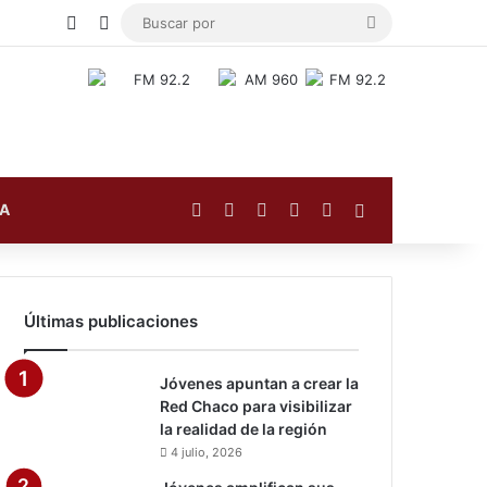
Publicación al azar
Switch skin
Buscar
por
Facebook
X
YouTube
Instagram
TikTok
Barra lateral
FA
Últimas publicaciones
Jóvenes apuntan a crear la
Red Chaco para visibilizar
la realidad de la región
4 julio, 2026