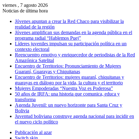
viernes , 7 agosto 2026
Noticias de última hora
Jóvenes apuntan a crear la Red Chaco para visibilizar la
realidad de la región
Jóvenes amplifican sus demandas en la agenda pública en el
programa radial “Hablemos Puej”
Líderes juveniles impulsan su participación política en un
contexto electoral
Reencuentro emotivo y enriquecedor de periodistas de la Red
Amazónica Satelital
Encuentro de Territorios: Pronunciamiento de Mujeres
Guaraní, Guarayas y Chiquitanas
Encuentro de Territorios: mujeres guaraní, chiquitanas y
guarayas en diálogo por la vida, la cultura y el territorio
Mujeres Empoderadas “Nuestra Voz es Poderosa”
50 años de IRFA: una historia que comunica, educa y
transforma
Agenda Juvenil: un nuevo horizonte para Santa Cruz y
Bolivia
Juventud boliviana construye agenda nacional para incidir en
el nuevo ciclo político
Publicación al azar
Switch skin