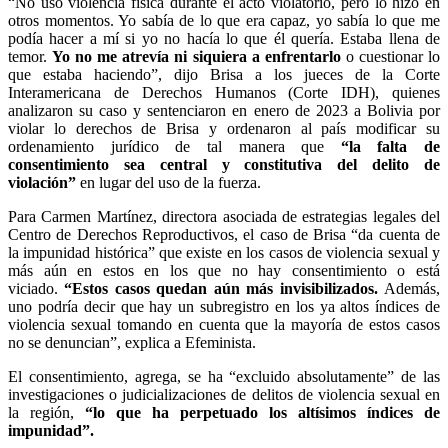
“No usó violencia física durante el acto violatorio, pero lo hizo en
otros momentos. Yo sabía de lo que era capaz, yo sabía lo que me
podía hacer a mí si yo no hacía lo que él quería. Estaba llena de
temor.
Yo no me atrevía ni siquiera a enfrentarlo
o cuestionar lo
que estaba haciendo”, dijo Brisa a los jueces de la Corte
Interamericana de Derechos Humanos (Corte IDH), quienes
analizaron su caso y sentenciaron en enero de 2023 a Bolivia por
violar lo derechos de Brisa y ordenaron al país modificar su
ordenamiento jurídico de tal manera que
“la falta de
consentimiento sea central y constitutiva del delito de
violación”
en lugar del uso de la fuerza.
Para Carmen Martínez, directora asociada de estrategias legales del
Centro de Derechos Reproductivos, el caso de Brisa “da cuenta de
la impunidad histórica” que existe en los casos de violencia sexual y
más aún en estos en los que no hay consentimiento o está
viciado.
“Estos casos quedan aún más invisibilizados.
Además,
uno podría decir que hay un subregistro en los ya altos índices de
violencia sexual tomando en cuenta que la mayoría de estos casos
no se denuncian”, explica a Efeminista.
El consentimiento, agrega, se ha “excluido absolutamente” de las
investigaciones o judicializaciones de delitos de violencia sexual en
la región,
“lo que ha perpetuado los altísimos índices de
impunidad”.