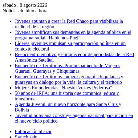
sábado , 8 agosto 2026
Noticias de última hora
Jóvenes apuntan a crear la Red Chaco para visibilizar la
realidad de la región
Jóvenes amplifican sus demandas en la agenda pública en el
programa radial “Hablemos Puej”
Líderes juveniles impulsan su participación política en un
contexto electoral
Reencuentro emotivo y enriquecedor de periodistas de la Red
Amazónica Satelital
Encuentro de Territorios: Pronunciamiento de Mujeres
Guaraní, Guarayas y Chiquitanas
Encuentro de Territorios: mujeres guaraní, chiquitanas y
guarayas en diálogo por la vida, la cultura y el territorio
Mujeres Empoderadas “Nuestra Voz es Poderosa”
50 años de IRFA: una historia que comunica, educa y
transforma
Agenda Juvenil: un nuevo horizonte para Santa Cruz y
Bolivia
Juventud boliviana construye agenda nacional para incidir en
el nuevo ciclo político
Publicación al azar
Switch skin