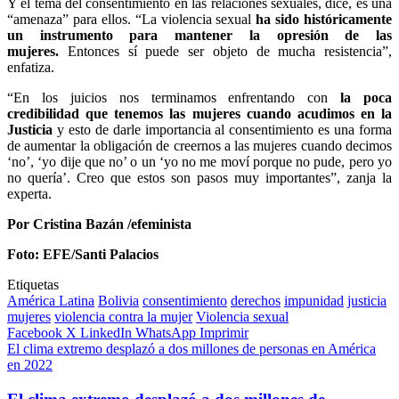
Y el tema del consentimiento en las relaciones sexuales, dice, es una
“amenaza” para ellos. “La violencia sexual
ha sido históricamente
un instrumento para mantener la opresión de las
mujeres.
Entonces sí puede ser objeto de mucha resistencia”,
enfatiza.
“En los juicios nos terminamos enfrentando con
la poca
credibilidad que tenemos las mujeres cuando acudimos en la
Justicia
y esto de darle importancia al consentimiento es una forma
de aumentar la obligación de creernos a las mujeres cuando decimos
‘no’, ‘yo dije que no’ o un ‘yo no me moví porque no pude, pero yo
no quería’. Creo que estos son pasos muy importantes”, zanja la
experta.
Por Cristina Bazán /efeminista
Foto: EFE/Santi Palacios
Etiquetas
América Latina
Bolivia
consentimiento
derechos
impunidad
justicia
mujeres
violencia contra la mujer
Violencia sexual
Facebook
X
LinkedIn
WhatsApp
Imprimir
El clima extremo desplazó a dos millones de personas en América
en 2022