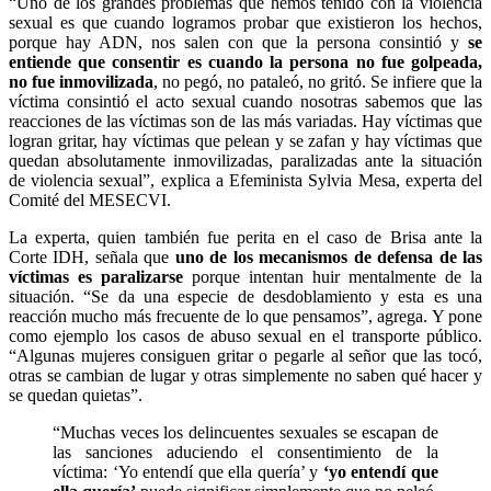
“Uno de los grandes problemas que hemos tenido con la violencia
sexual es que cuando logramos probar que existieron los hechos,
porque hay ADN, nos salen con que la persona consintió y
se
entiende que consentir es cuando la persona no fue golpeada,
no fue inmovilizada
, no pegó, no pataleó, no gritó. Se infiere que la
víctima consintió el acto sexual cuando nosotras sabemos que las
reacciones de las víctimas son de las más variadas. Hay víctimas que
logran gritar, hay víctimas que pelean y se zafan y hay víctimas que
quedan absolutamente inmovilizadas, paralizadas ante la situación
de violencia sexual”, explica a Efeminista Sylvia Mesa, experta del
Comité del MESECVI.
La experta, quien también fue perita en el caso de Brisa ante la
Corte IDH, señala que
uno de los mecanismos de defensa de las
víctimas es paralizarse
porque intentan huir mentalmente de la
situación. “Se da una especie de desdoblamiento y esta es una
reacción mucho más frecuente de lo que pensamos”, agrega. Y pone
como ejemplo los casos de abuso sexual en el transporte público.
“Algunas mujeres consiguen gritar o pegarle al señor que las tocó,
otras se cambian de lugar y otras simplemente no saben qué hacer y
se quedan quietas”.
“Muchas veces los delincuentes sexuales se escapan de
las sanciones aduciendo el consentimiento de la
víctima: ‘Yo entendí que ella quería’ y
‘yo entendí que