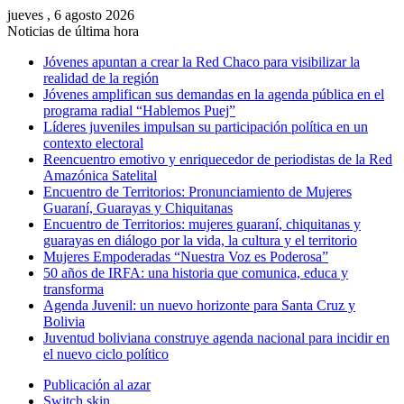
jueves , 6 agosto 2026
Noticias de última hora
Jóvenes apuntan a crear la Red Chaco para visibilizar la
realidad de la región
Jóvenes amplifican sus demandas en la agenda pública en el
programa radial “Hablemos Puej”
Líderes juveniles impulsan su participación política en un
contexto electoral
Reencuentro emotivo y enriquecedor de periodistas de la Red
Amazónica Satelital
Encuentro de Territorios: Pronunciamiento de Mujeres
Guaraní, Guarayas y Chiquitanas
Encuentro de Territorios: mujeres guaraní, chiquitanas y
guarayas en diálogo por la vida, la cultura y el territorio
Mujeres Empoderadas “Nuestra Voz es Poderosa”
50 años de IRFA: una historia que comunica, educa y
transforma
Agenda Juvenil: un nuevo horizonte para Santa Cruz y
Bolivia
Juventud boliviana construye agenda nacional para incidir en
el nuevo ciclo político
Publicación al azar
Switch skin