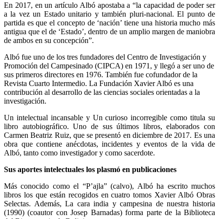
En 2017, en un artículo Albó apostaba a “la capacidad de poder ser
a la vez un Estado unitario y también pluri-nacional. El punto de
partida es que el concepto de ‘nación’ tiene una historia mucho más
antigua que el de ‘Estado’, dentro de un amplio margen de maniobra
de ambos en su concepción”.
Albó fue uno de los tres fundadores del Centro de Investigación y
Promoción del Campesinado (CIPCA) en 1971, y llegó a ser uno de
sus primeros directores en 1976. También fue cofundador de la
Revista Cuarto Intermedio. La Fundación Xavier Albó es una
contribución al desarrollo de las ciencias sociales orientadas a la
investigación.
Un intelectual incansable y Un curioso incorregible como titula su
libro autobiográfico. Uno de sus últimos libros, elaborados con
Carmen Beatriz Ruiz, que se presentó en diciembre de 2017. Es una
obra que contiene anécdotas, incidentes y eventos de la vida de
Albó, tanto como investigador y como sacerdote.
Sus aportes intelectuales los plasmó en publicaciones
Más conocido como el “P’ajla” (calvo), Albó ha escrito muchos
libros los que están recogidos en cuatro tomos Xavier Albó Obras
Selectas. Además, La cara india y campesina de nuestra historia
(1990) (coautor con Josep Barnadas) forma parte de la Biblioteca