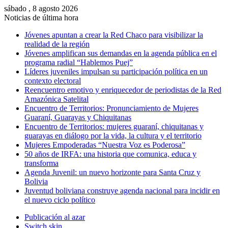
sábado , 8 agosto 2026
Noticias de última hora
Jóvenes apuntan a crear la Red Chaco para visibilizar la
realidad de la región
Jóvenes amplifican sus demandas en la agenda pública en el
programa radial “Hablemos Puej”
Líderes juveniles impulsan su participación política en un
contexto electoral
Reencuentro emotivo y enriquecedor de periodistas de la Red
Amazónica Satelital
Encuentro de Territorios: Pronunciamiento de Mujeres
Guaraní, Guarayas y Chiquitanas
Encuentro de Territorios: mujeres guaraní, chiquitanas y
guarayas en diálogo por la vida, la cultura y el territorio
Mujeres Empoderadas “Nuestra Voz es Poderosa”
50 años de IRFA: una historia que comunica, educa y
transforma
Agenda Juvenil: un nuevo horizonte para Santa Cruz y
Bolivia
Juventud boliviana construye agenda nacional para incidir en
el nuevo ciclo político
Publicación al azar
Switch skin