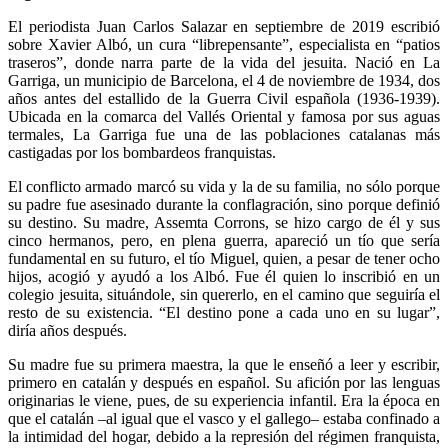
El periodista Juan Carlos Salazar en septiembre de 2019 escribió
sobre Xavier Albó, un cura “librepensante”, especialista en “patios
traseros”, donde narra parte de la vida del jesuita. Nació en La
Garriga, un municipio de Barcelona, el 4 de noviembre de 1934, dos
años antes del estallido de la Guerra Civil española (1936-1939).
Ubicada en la comarca del Vallés Oriental y famosa por sus aguas
termales, La Garriga fue una de las poblaciones catalanas más
castigadas por los bombardeos franquistas.
El conflicto armado marcó su vida y la de su familia, no sólo porque
su padre fue asesinado durante la conflagración, sino porque definió
su destino. Su madre, Assemta Corrons, se hizo cargo de él y sus
cinco hermanos, pero, en plena guerra, apareció un tío que sería
fundamental en su futuro, el tío Miguel, quien, a pesar de tener ocho
hijos, acogió y ayudó a los Albó. Fue él quien lo inscribió en un
colegio jesuita, situándole, sin quererlo, en el camino que seguiría el
resto de su existencia. “El destino pone a cada uno en su lugar”,
diría años después.
Su madre fue su primera maestra, la que le enseñó a leer y escribir,
primero en catalán y después en español. Su afición por las lenguas
originarias le viene, pues, de su experiencia infantil. Era la época en
que el catalán –al igual que el vasco y el gallego– estaba confinado a
la intimidad del hogar, debido a la represión del régimen franquista,