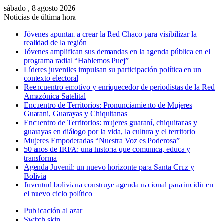
sábado , 8 agosto 2026
Noticias de última hora
Jóvenes apuntan a crear la Red Chaco para visibilizar la
realidad de la región
Jóvenes amplifican sus demandas en la agenda pública en el
programa radial “Hablemos Puej”
Líderes juveniles impulsan su participación política en un
contexto electoral
Reencuentro emotivo y enriquecedor de periodistas de la Red
Amazónica Satelital
Encuentro de Territorios: Pronunciamiento de Mujeres
Guaraní, Guarayas y Chiquitanas
Encuentro de Territorios: mujeres guaraní, chiquitanas y
guarayas en diálogo por la vida, la cultura y el territorio
Mujeres Empoderadas “Nuestra Voz es Poderosa”
50 años de IRFA: una historia que comunica, educa y
transforma
Agenda Juvenil: un nuevo horizonte para Santa Cruz y
Bolivia
Juventud boliviana construye agenda nacional para incidir en
el nuevo ciclo político
Publicación al azar
Switch skin