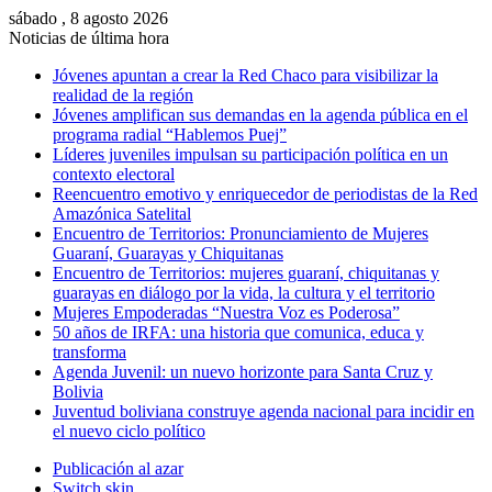
sábado , 8 agosto 2026
Noticias de última hora
Jóvenes apuntan a crear la Red Chaco para visibilizar la
realidad de la región
Jóvenes amplifican sus demandas en la agenda pública en el
programa radial “Hablemos Puej”
Líderes juveniles impulsan su participación política en un
contexto electoral
Reencuentro emotivo y enriquecedor de periodistas de la Red
Amazónica Satelital
Encuentro de Territorios: Pronunciamiento de Mujeres
Guaraní, Guarayas y Chiquitanas
Encuentro de Territorios: mujeres guaraní, chiquitanas y
guarayas en diálogo por la vida, la cultura y el territorio
Mujeres Empoderadas “Nuestra Voz es Poderosa”
50 años de IRFA: una historia que comunica, educa y
transforma
Agenda Juvenil: un nuevo horizonte para Santa Cruz y
Bolivia
Juventud boliviana construye agenda nacional para incidir en
el nuevo ciclo político
Publicación al azar
Switch skin