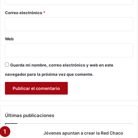
i
o
e
*
Correo electrónico
*
s
g
o
i
Web
n
m
i
n
Guarda mi nombre, correo electrónico y web en este
e
n
navegador para la próxima vez que comente.
t
e
d
e
u
n
Últimas publicaciones
a
c
r
Jóvenes apuntan a crear la Red Chaco
i