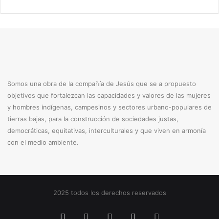
Somos una obra de la compañía de Jesús que se a propuesto
objetivos que fortalezcan las capacidades y valores de las mujeres
y hombres indígenas, campesinos y sectores urbano-populares de
tierras bajas, para la construcción de sociedades justas,
democráticas, equitativas, interculturales y que viven en armonía
con el medio ambiente.
2025 todos los derechos reservados
Facebook
X
YouTube
Instagram
TikTok