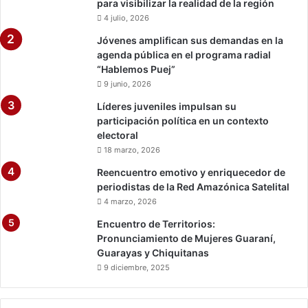
para visibilizar la realidad de la región
s
4 julio, 2026
i
Jóvenes amplifican sus demandas en la
s
agenda pública en el programa radial
m
“Hablemos Puej”
u
n
9 junio, 2026
d
Líderes juveniles impulsan su
i
participación política en un contexto
a
electoral
l
18 marzo, 2026
Reencuentro emotivo y enriquecedor de
periodistas de la Red Amazónica Satelital
4 marzo, 2026
Encuentro de Territorios:
Pronunciamiento de Mujeres Guaraní,
Guarayas y Chiquitanas
9 diciembre, 2025