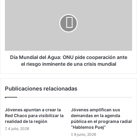
p
í
a
a
r
M
a
u
m
n
a
d
n
i
t
a
e
l
Día Mundial del Agua: ONU pide cooperación ante
n
d
el riesgo inminente de una crisis mundial
e
e
r
l
p
A
Publicaciones relacionadas
o
g
b
u
l
a
a
:
Jóvenes apuntan a crear la
Jóvenes amplifican sus
c
O
Red Chaco para visibilizar la
demandas en la agenda
i
N
realidad de la región
pública en el programa radial
o
“Hablemos Puej”
U
4 julio, 2026
n
p
9 junio, 2026