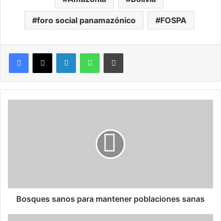
foro social panamazónico
FOSPA
LinkedIn
WhatsApp
Imprimir
B
o
s
q
u
e
s
s
a
n
Bosques sanos para mantener poblaciones sanas
o
s
D