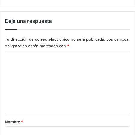
e
i
s
d
s
e
Deja una respuesta
a
c
n
o
a
o
Tu dirección de correo electrónico no será publicada.
Los campos
s
p
obligatorios están marcados con
*
e
r
C
a
o
c
i
m
ó
e
n
a
n
n
t
t
e
a
e
r
Nombre
*
l
i
r