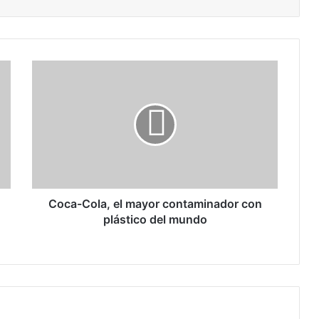
C
o
c
a
-
C
o
l
a
,
Coca-Cola, el mayor contaminador con
e
plástico del mundo
l
m
a
y
o
r