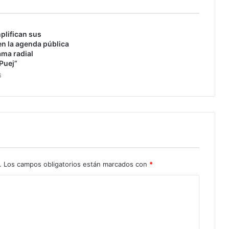
c
o
n
plifican sus
t
n la agenda pública
a
ama radial
m
Puej”
i
6
n
a
d
o
r
c
o
n
p
.
Los campos obligatorios están marcados con
*
l
á
s
t
i
c