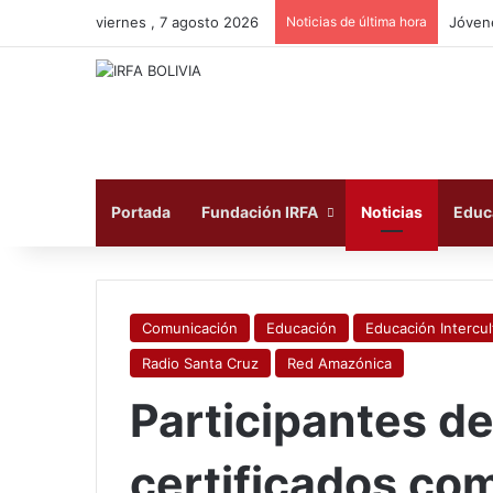
viernes , 7 agosto 2026
Noticias de última hora
Portada
Fundación IRFA
Noticias
Educ
Comunicación
Educación
Educación Intercul
Radio Santa Cruz
Red Amazónica
Participantes d
certificados co