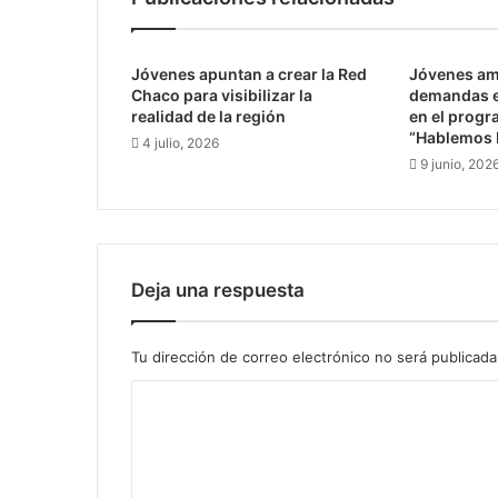
A
M
A
Jóvenes apuntan a crear la Red
Jóvenes am
e
Chaco para visibilizar la
demandas e
s
realidad de la región
en el progr
y
“Hablemos 
4 julio, 2026
a
9 junio, 202
u
n
e
j
e
r
Deja una respuesta
c
i
c
Tu dirección de correo electrónico no será publicada
i
C
o
d
o
e
m
s
i
e