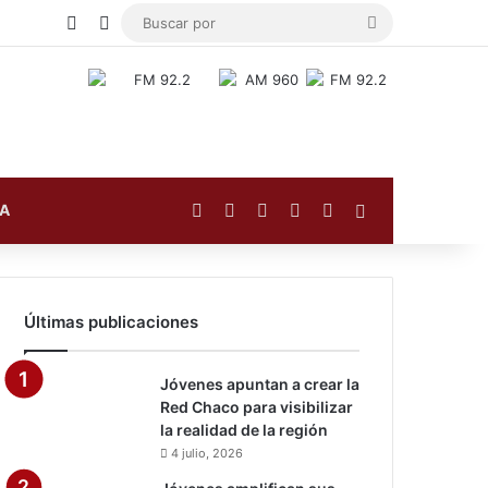
Publicación al azar
Switch skin
Buscar
Jóvenes amplifican sus demandas en la agenda pública en el programa radial “Hablemos Puej”
por
Facebook
X
YouTube
Instagram
TikTok
Barra lateral
FA
Últimas publicaciones
Jóvenes apuntan a crear la
Red Chaco para visibilizar
la realidad de la región
4 julio, 2026