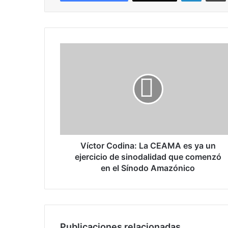
V
í
c
t
o
r
C
o
d
i
Víctor Codina: La CEAMA es ya un
n
ejercicio de sinodalidad que comenzó
a
en el Sínodo Amazónico
:
L
a
C
E
Publicaciones relacionadas