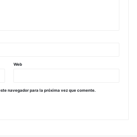
o
d
e
l
m
u
n
d
o
Web
este navegador para la próxima vez que comente.