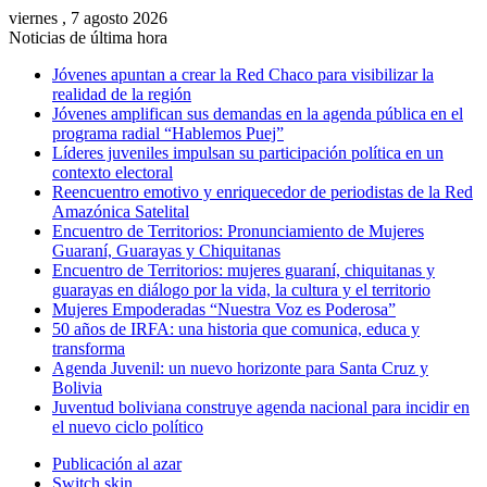
viernes , 7 agosto 2026
Noticias de última hora
Jóvenes apuntan a crear la Red Chaco para visibilizar la
realidad de la región
Jóvenes amplifican sus demandas en la agenda pública en el
programa radial “Hablemos Puej”
Líderes juveniles impulsan su participación política en un
contexto electoral
Reencuentro emotivo y enriquecedor de periodistas de la Red
Amazónica Satelital
Encuentro de Territorios: Pronunciamiento de Mujeres
Guaraní, Guarayas y Chiquitanas
Encuentro de Territorios: mujeres guaraní, chiquitanas y
guarayas en diálogo por la vida, la cultura y el territorio
Mujeres Empoderadas “Nuestra Voz es Poderosa”
50 años de IRFA: una historia que comunica, educa y
transforma
Agenda Juvenil: un nuevo horizonte para Santa Cruz y
Bolivia
Juventud boliviana construye agenda nacional para incidir en
el nuevo ciclo político
Publicación al azar
Switch skin