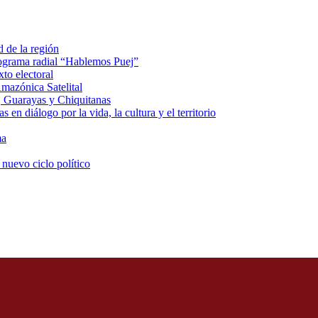
d de la región
rograma radial “Hablemos Puej”
xto electoral
mazónica Satelital
, Guarayas y Chiquitanas
 en diálogo por la vida, la cultura y el territorio
ma
 nuevo ciclo político