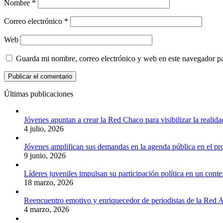
Nombre
*
Correo electrónico
*
Web
Guarda mi nombre, correo electrónico y web en este navegador p
Últimas publicaciones
Jóvenes apuntan a crear la Red Chaco para visibilizar la realida
4 julio, 2026
Jóvenes amplifican sus demandas en la agenda pública en el p
9 junio, 2026
Líderes juveniles impulsan su participación política en un conte
18 marzo, 2026
Reencuentro emotivo y enriquecedor de periodistas de la Red A
4 marzo, 2026