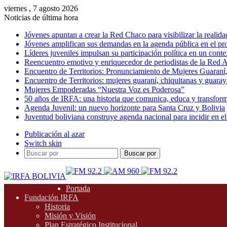
viernes , 7 agosto 2026
Noticias de última hora
Jóvenes apuntan a crear la Red Chaco para visibilizar la realida
Jóvenes amplifican sus demandas en la agenda pública en el p
Líderes juveniles impulsan su participación política en un conte
Reencuentro emotivo y enriquecedor de periodistas de la Red A
Encuentro de Territorios: Pronunciamiento de Mujeres Guaraní
Encuentro de Territorios: mujeres guaraní, chiquitanas y guarayas
Mujeres Empoderadas “Nuestra Voz es Poderosa”
50 años de IRFA: una historia que comunica, educa y transfor
Agenda Juvenil: un nuevo horizonte para Santa Cruz y Bolivia
Juventud boliviana construye agenda nacional para incidir en el
Publicación al azar
Switch skin
Buscar por
Portada
Fundación IRFA
Historia
Misión y Visión
Plan Estratégico Institucional