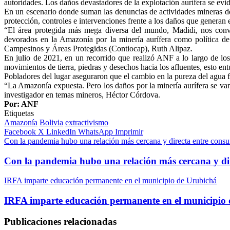
autoridades. Los daños devastadores de la explotación aurífera se evi
En un escenario donde suman las denuncias de actividades mineras den
protección, controles e intervenciones frente a los daños que generan 
“El área protegida más mega diversa del mundo, Madidi, nos convoc
devorados en la Amazonía por la minería aurífera como política de 
Campesinos y Áreas Protegidas (Contiocap), Ruth Alipaz.
En julio de 2021, en un recorrido que realizó ANF a lo largo de lo
movimientos de tierra, piedras y desechos hacia los afluentes, esto en
Pobladores del lugar aseguraron que el cambio en la pureza del agua f
“La Amazonía expuesta. Pero los daños por la minería aurífera se va
investigador en temas mineros, Héctor Córdova.
Por: ANF
Etiquetas
Amazonía
Bolivia
extractivismo
Facebook
X
LinkedIn
WhatsApp
Imprimir
Con la pandemia hubo una relación más cercana y directa entre consu
Con la pandemia hubo una relación más cercana y dir
IRFA imparte educación permanente en el municipio de Urubichá
IRFA imparte educación permanente en el municipio
Publicaciones relacionadas