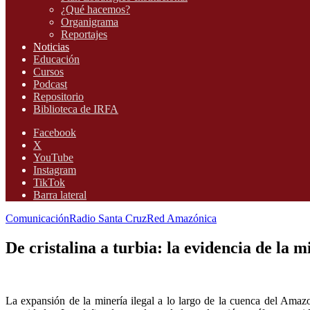
¿Qué hacemos?
Organigrama
Reportajes
Noticias
Educación
Cursos
Podcast
Repositorio
Biblioteca de IRFA
Facebook
X
YouTube
Instagram
TikTok
Barra lateral
Comunicación
Radio Santa Cruz
Red Amazónica
De cristalina a turbia: la evidencia de la 
La expansión de la minería ilegal a lo largo de la cuenca del Amaz