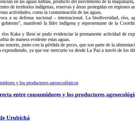
dencian en las aguas turbias, producto del movimiento de la maquinaria
tro de territorios indígenas, reservas y áreas protegidas en regiones
estas actividades, como la contaminación de las aguas.
a a su defensa nacional – internacional. La biodiversidad, ríos, ag
gobierno”, manifestó la líder indígena y representante de la Coordi
s ríos Kaka y Beni se pudo evidenciar la permanente actividad de exp
turbia de manera evidente estas aguas.
ue notorio, junto con la pérdida de peces, que son parte de la alimenta
n expendiendo, ya que ese mercurio va desde La Paz a través de los dif
midores y los productores agroecológicos
ecta entre consumidores y los productores agroecológi
 de Urubichá