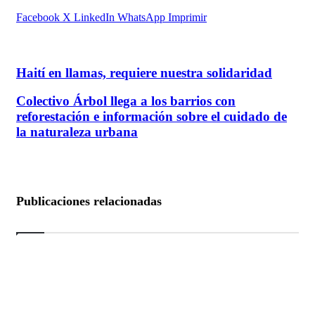
Facebook
X
LinkedIn
WhatsApp
Imprimir
Haití en llamas, requiere nuestra solidaridad
Haití en llamas, requiere nuestra solidaridad
Colectivo Árbol llega a los barrios con reforestación e
Colectivo Árbol llega a los barrios con
información sobre el cuidado de la naturaleza urbana
reforestación e información sobre el cuidado de
la naturaleza urbana
Publicaciones relacionadas