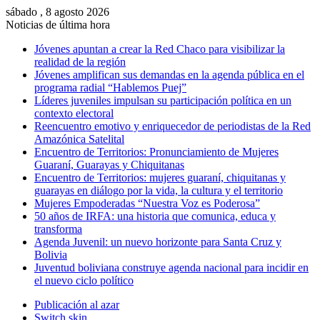
sábado , 8 agosto 2026
Noticias de última hora
Jóvenes apuntan a crear la Red Chaco para visibilizar la
realidad de la región
Jóvenes amplifican sus demandas en la agenda pública en el
programa radial “Hablemos Puej”
Líderes juveniles impulsan su participación política en un
contexto electoral
Reencuentro emotivo y enriquecedor de periodistas de la Red
Amazónica Satelital
Encuentro de Territorios: Pronunciamiento de Mujeres
Guaraní, Guarayas y Chiquitanas
Encuentro de Territorios: mujeres guaraní, chiquitanas y
guarayas en diálogo por la vida, la cultura y el territorio
Mujeres Empoderadas “Nuestra Voz es Poderosa”
50 años de IRFA: una historia que comunica, educa y
transforma
Agenda Juvenil: un nuevo horizonte para Santa Cruz y
Bolivia
Juventud boliviana construye agenda nacional para incidir en
el nuevo ciclo político
Publicación al azar
Switch skin