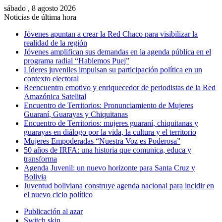
sábado , 8 agosto 2026
Noticias de última hora
Jóvenes apuntan a crear la Red Chaco para visibilizar la
realidad de la región
Jóvenes amplifican sus demandas en la agenda pública en el
programa radial “Hablemos Puej”
Líderes juveniles impulsan su participación política en un
contexto electoral
Reencuentro emotivo y enriquecedor de periodistas de la Red
Amazónica Satelital
Encuentro de Territorios: Pronunciamiento de Mujeres
Guaraní, Guarayas y Chiquitanas
Encuentro de Territorios: mujeres guaraní, chiquitanas y
guarayas en diálogo por la vida, la cultura y el territorio
Mujeres Empoderadas “Nuestra Voz es Poderosa”
50 años de IRFA: una historia que comunica, educa y
transforma
Agenda Juvenil: un nuevo horizonte para Santa Cruz y
Bolivia
Juventud boliviana construye agenda nacional para incidir en
el nuevo ciclo político
Publicación al azar
Switch skin