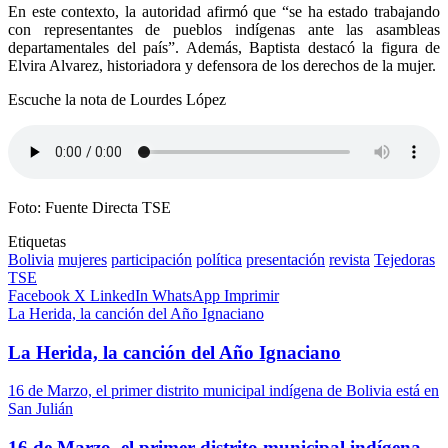
En este contexto, la autoridad afirmó que “se ha estado trabajando
con representantes de pueblos indígenas ante las asambleas
departamentales del país”. Además, Baptista destacó la figura de
Elvira Alvarez, historiadora y defensora de los derechos de la mujer.
Escuche la nota de Lourdes López
Foto: Fuente Directa TSE
Etiquetas
Bolivia
mujeres
participación
política
presentación
revista
Tejedoras
TSE
Facebook
X
LinkedIn
WhatsApp
Imprimir
La Herida, la canción del Año Ignaciano
La Herida, la canción del Año Ignaciano
16 de Marzo, el primer distrito municipal indígena de Bolivia está en
San Julián
16 de Marzo, el primer distrito municipal indígena