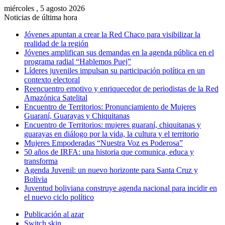
miércoles , 5 agosto 2026
Noticias de última hora
Jóvenes apuntan a crear la Red Chaco para visibilizar la
realidad de la región
Jóvenes amplifican sus demandas en la agenda pública en el
programa radial “Hablemos Puej”
Líderes juveniles impulsan su participación política en un
contexto electoral
Reencuentro emotivo y enriquecedor de periodistas de la Red
Amazónica Satelital
Encuentro de Territorios: Pronunciamiento de Mujeres
Guaraní, Guarayas y Chiquitanas
Encuentro de Territorios: mujeres guaraní, chiquitanas y
guarayas en diálogo por la vida, la cultura y el territorio
Mujeres Empoderadas “Nuestra Voz es Poderosa”
50 años de IRFA: una historia que comunica, educa y
transforma
Agenda Juvenil: un nuevo horizonte para Santa Cruz y
Bolivia
Juventud boliviana construye agenda nacional para incidir en
el nuevo ciclo político
Publicación al azar
Switch skin