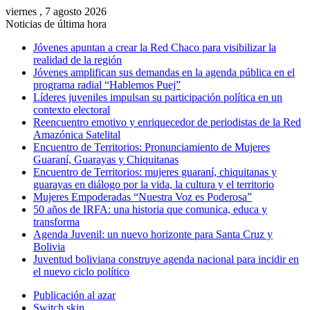
viernes , 7 agosto 2026
Noticias de última hora
Jóvenes apuntan a crear la Red Chaco para visibilizar la
realidad de la región
Jóvenes amplifican sus demandas en la agenda pública en el
programa radial “Hablemos Puej”
Líderes juveniles impulsan su participación política en un
contexto electoral
Reencuentro emotivo y enriquecedor de periodistas de la Red
Amazónica Satelital
Encuentro de Territorios: Pronunciamiento de Mujeres
Guaraní, Guarayas y Chiquitanas
Encuentro de Territorios: mujeres guaraní, chiquitanas y
guarayas en diálogo por la vida, la cultura y el territorio
Mujeres Empoderadas “Nuestra Voz es Poderosa”
50 años de IRFA: una historia que comunica, educa y
transforma
Agenda Juvenil: un nuevo horizonte para Santa Cruz y
Bolivia
Juventud boliviana construye agenda nacional para incidir en
el nuevo ciclo político
Publicación al azar
Switch skin