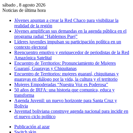
sábado , 8 agosto 2026
Noticias de última hora
Jóvenes apuntan a crear la Red Chaco para visibilizar la
realidad de la región
Jóvenes amplifican sus demandas en la agenda pública en el
programa radial “Hablemos Puej”
Líderes juveniles impulsan su participación política en un
contexto electoral
Reencuentro emotivo y enriquecedor de periodistas de la Red
Amazónica Satelital
Encuentro de Territorios: Pronunciamiento de Mujeres
Guaraní, Guarayas y Chiquitanas
Encuentro de Territorios: mujeres guaraní, chiquitanas y
guarayas en diálogo por la vida, la cultura y el territorio
Mujeres Empoderadas “Nuestra Voz es Poderosa”
50 años de IRFA: una historia que comunica, educa y
transforma
Agenda Juvenil: un nuevo horizonte para Santa Cruz y
Bolivia
Juventud boliviana construye agenda nacional para incidir en
el nuevo ciclo político
Publicación al azar
Switch skin