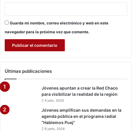
t
a
r
Guarda mi nombre, correo electrónico y web en este
f
l
navegador para la próxima vez que comente.
e
x
i
b
i
l
Últimas publicaciones
i
z
a
Jóvenes apuntan a crear la Red Chaco
c
para visibilizar la realidad de la región
i
4 julio, 2026
ó
Jóvenes amplifican sus demandas en la
n
agenda pública en el programa radial
d
“Hablemos Puej”
e
c
9 junio, 2026