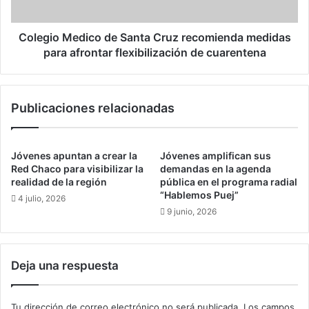
a
M
d
e
e
d
Colegio Medico de Santa Cruz recomienda medidas
u
i
para afrontar flexibilización de cuarentena
n
c
“
o
c
d
Publicaciones relacionadas
u
e
r
S
i
a
o
n
Jóvenes apuntan a crear la
Jóvenes amplifican sus
s
t
Red Chaco para visibilizar la
demandas en la agenda
o
a
realidad de la región
pública en el programa radial
i
“Hablemos Puej”
C
4 julio, 2026
n
r
9 junio, 2026
c
u
o
z
r
r
Deja una respuesta
r
e
e
c
g
o
Tu dirección de correo electrónico no será publicada.
Los campos