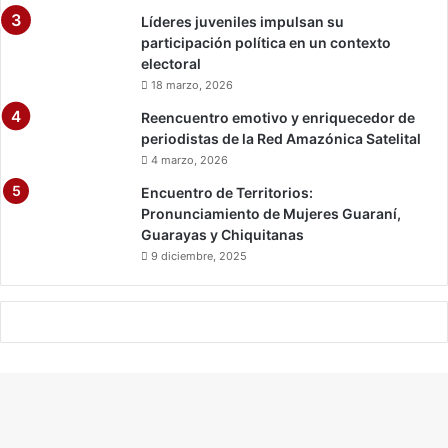
u
Líderes juveniles impulsan su
a
participación política en un contexto
r
electoral
e
18 marzo, 2026
n
t
Reencuentro emotivo y enriquecedor de
e
periodistas de la Red Amazónica Satelital
n
4 marzo, 2026
a
Encuentro de Territorios:
Pronunciamiento de Mujeres Guaraní,
Guarayas y Chiquitanas
9 diciembre, 2025