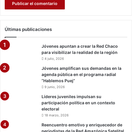
o
t
s
e
q
a
u
m
e
Últimas publicaciones
i
s
g
a
Jóvenes apuntan a crear la Red Chaco
b
para visibilizar la realidad de la región
l
4 julio, 2026
e
s
Jóvenes amplifican sus demandas en la
agenda pública en el programa radial
“Hablemos Puej”
9 junio, 2026
Líderes juveniles impulsan su
participación política en un contexto
electoral
18 marzo, 2026
Reencuentro emotivo y enriquecedor de
periodistas de la Red Amazónica Satelital