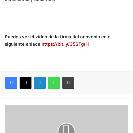
Puedes ver el video de la firma del convenio en el
siguiente enlace
https://bit.ly/35STgtH
LinkedIn
WhatsApp
Imprimir
C
o
n
c
i