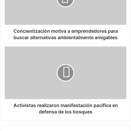
e
n
t
i
z
Concientización motiva a emprendedores para
a
buscar alternativas ambientalmente amigables
c
i
A
ó
c
n
t
m
i
o
v
t
i
i
s
v
t
a
a
a
s
Activistas realizaron manifestación pacífica en
e
r
defensa de los bosques
m
e
p
a
r
l