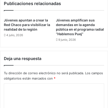
Publicaciones relacionadas
e
i
n
z
d
a
e
r
Jóvenes apuntan a crear la
Jóvenes amplifican sus
d
o
Red Chaco para visibilizar la
demandas en la agenda
o
n
realidad de la región
pública en el programa radial
r
“Hablemos Puej”
m
4 julio, 2026
e
a
9 junio, 2026
s
n
p
i
a
f
Deja una respuesta
r
e
a
s
b
t
Tu dirección de correo electrónico no será publicada.
Los campos
u
a
obligatorios están marcados con
*
s
c
c
i
C
a
ó
r
o
n
a
p
m
l
a