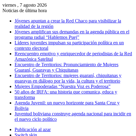
viernes , 7 agosto 2026
Noticias de última hora
Jóvenes apuntan a crear la Red Chaco para visibilizar la
realidad de la región
Jóvenes amplifican sus demandas en la agenda pública en el
programa radial “Hablemos Puej”
Líderes juveniles impulsan su participación política en un
contexto electoral
Reencuentro emotivo y enriquecedor de periodistas de la Red
Amazónica Satelital
Encuentro de Territorios: Pronunciamiento de Mujeres
Guaraní, Guarayas y Chiquitanas
Encuentro de Territorios: mujeres guaraní, chiquitanas y
guarayas en diálogo por la vida, la cultura y el territorio
Mujeres Empoderadas “Nuestra Voz es Poderosa”
50 años de IRFA: una historia que comunica, educa y
transforma
Agenda Juvenil: un nuevo horizonte para Santa Cruz y
Bolivia
Juventud boliviana construye agenda nacional para incidir en
el nuevo ciclo político
Publicación al azar
Switch skin