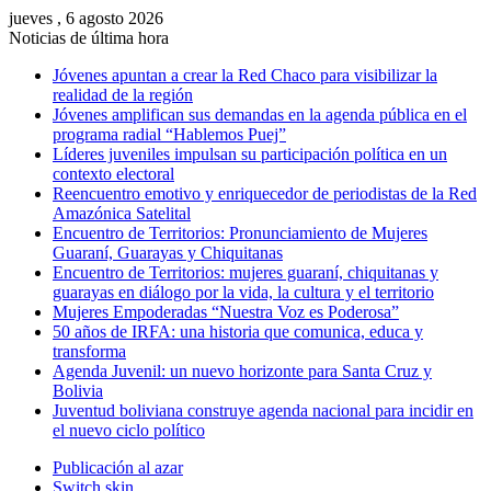
jueves , 6 agosto 2026
Noticias de última hora
Jóvenes apuntan a crear la Red Chaco para visibilizar la
realidad de la región
Jóvenes amplifican sus demandas en la agenda pública en el
programa radial “Hablemos Puej”
Líderes juveniles impulsan su participación política en un
contexto electoral
Reencuentro emotivo y enriquecedor de periodistas de la Red
Amazónica Satelital
Encuentro de Territorios: Pronunciamiento de Mujeres
Guaraní, Guarayas y Chiquitanas
Encuentro de Territorios: mujeres guaraní, chiquitanas y
guarayas en diálogo por la vida, la cultura y el territorio
Mujeres Empoderadas “Nuestra Voz es Poderosa”
50 años de IRFA: una historia que comunica, educa y
transforma
Agenda Juvenil: un nuevo horizonte para Santa Cruz y
Bolivia
Juventud boliviana construye agenda nacional para incidir en
el nuevo ciclo político
Publicación al azar
Switch skin