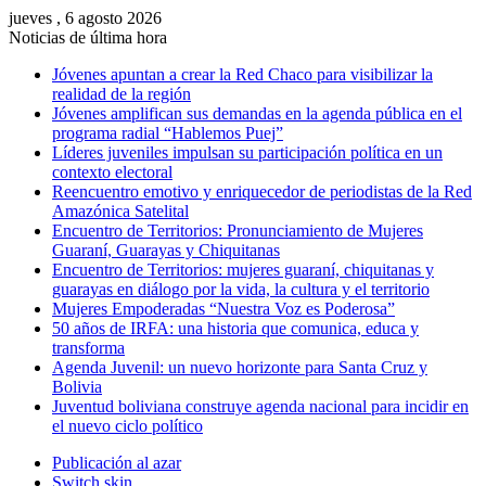
jueves , 6 agosto 2026
Noticias de última hora
Jóvenes apuntan a crear la Red Chaco para visibilizar la
realidad de la región
Jóvenes amplifican sus demandas en la agenda pública en el
programa radial “Hablemos Puej”
Líderes juveniles impulsan su participación política en un
contexto electoral
Reencuentro emotivo y enriquecedor de periodistas de la Red
Amazónica Satelital
Encuentro de Territorios: Pronunciamiento de Mujeres
Guaraní, Guarayas y Chiquitanas
Encuentro de Territorios: mujeres guaraní, chiquitanas y
guarayas en diálogo por la vida, la cultura y el territorio
Mujeres Empoderadas “Nuestra Voz es Poderosa”
50 años de IRFA: una historia que comunica, educa y
transforma
Agenda Juvenil: un nuevo horizonte para Santa Cruz y
Bolivia
Juventud boliviana construye agenda nacional para incidir en
el nuevo ciclo político
Publicación al azar
Switch skin