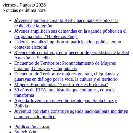
viernes , 7 agosto 2026
Noticias de última hora
Jóvenes apuntan a crear la Red Chaco para visibilizar la
realidad de la región
Jóvenes amplifican sus demandas en la agenda pública en el
programa radial “Hablemos Puej”
Líderes juveniles impulsan su participación política en un
contexto electoral
Reencuentro emotivo y enriquecedor de periodistas de la Red
Amazónica Satelital
Encuentro de Territorios: Pronunciamiento de Mujeres
Guaraní, Guarayas y Chiquitanas
Encuentro de Territorios: mujeres guaraní, chiquitanas y
guarayas en diálogo por la vida, la cultura y el territorio
Mujeres Empoderadas “Nuestra Voz es Poderosa”
50 años de IRFA: una historia que comunica, educa y
transforma
Agenda Juvenil: un nuevo horizonte para Santa Cruz y
Bolivia
Juventud boliviana construye agenda nacional para incidir en
el nuevo ciclo político
Publicación al azar
Switch skin