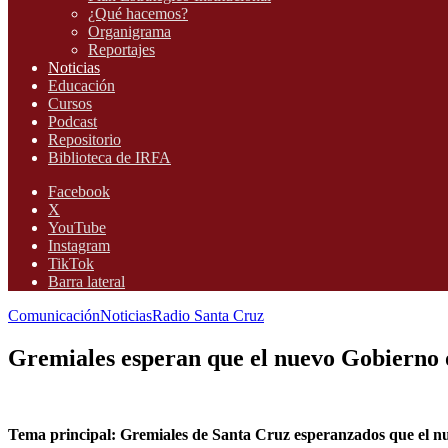
¿Qué hacemos?
Organigrama
Reportajes
Noticias
Educación
Cursos
Podcast
Repositorio
Biblioteca de IRFA
Facebook
X
YouTube
Instagram
TikTok
Barra lateral
Comunicación
Noticias
Radio Santa Cruz
Gremiales esperan que el nuevo Gobierno 
Tema principal: Gremiales de Santa Cruz esperanzados que el nu