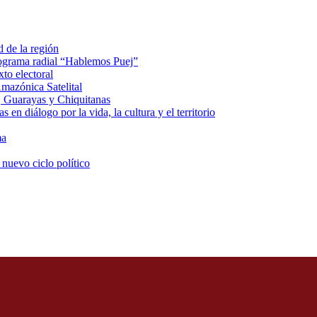
d de la región
rograma radial “Hablemos Puej”
xto electoral
mazónica Satelital
, Guarayas y Chiquitanas
 en diálogo por la vida, la cultura y el territorio
ma
 nuevo ciclo político