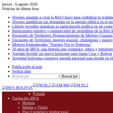
jueves , 6 agosto 2026
Noticias de última hora
Jóvenes apuntan a crear la Red Chaco para visibilizar la realida
Jóvenes amplifican sus demandas en la agenda pública en el p
Líderes juveniles impulsan su participación política en un conte
Reencuentro emotivo y enriquecedor de periodistas de la Red A
Encuentro de Territorios: Pronunciamiento de Mujeres Guaraní
Encuentro de Territorios: mujeres guaraní, chiquitanas y guarayas
Mujeres Empoderadas “Nuestra Voz es Poderosa”
50 años de IRFA: una historia que comunica, educa y transfor
Agenda Juvenil: un nuevo horizonte para Santa Cruz y Bolivia
Juventud boliviana construye agenda nacional para incidir en el
Publicación al azar
Switch skin
Buscar por
Portada
Fundación IRFA
Historia
Misión y Visión
Plan Estratégico Institucional