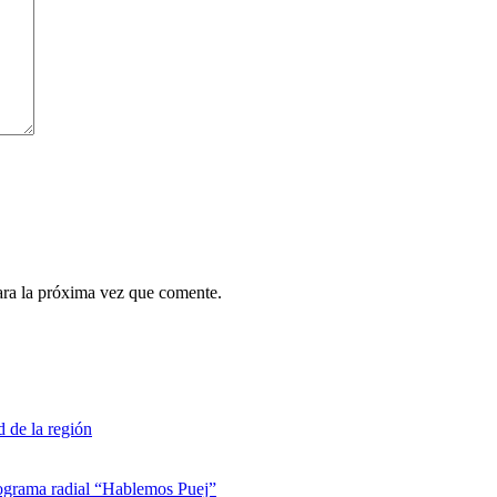
ara la próxima vez que comente.
d de la región
rograma radial “Hablemos Puej”