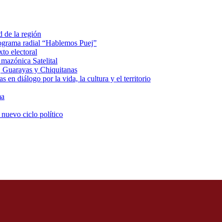
d de la región
rograma radial “Hablemos Puej”
xto electoral
mazónica Satelital
, Guarayas y Chiquitanas
 en diálogo por la vida, la cultura y el territorio
ma
 nuevo ciclo político