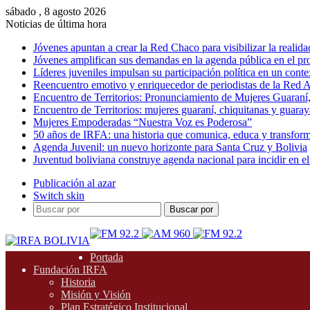
sábado , 8 agosto 2026
Noticias de última hora
Jóvenes apuntan a crear la Red Chaco para visibilizar la realida
Jóvenes amplifican sus demandas en la agenda pública en el p
Líderes juveniles impulsan su participación política en un conte
Reencuentro emotivo y enriquecedor de periodistas de la Red A
Encuentro de Territorios: Pronunciamiento de Mujeres Guaraní
Encuentro de Territorios: mujeres guaraní, chiquitanas y guarayas
Mujeres Empoderadas “Nuestra Voz es Poderosa”
50 años de IRFA: una historia que comunica, educa y transfor
Agenda Juvenil: un nuevo horizonte para Santa Cruz y Bolivia
Juventud boliviana construye agenda nacional para incidir en el
Publicación al azar
Switch skin
Buscar por
Portada
Fundación IRFA
Historia
Misión y Visión
Plan Estratégico Institucional