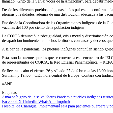
llamado “Grito de la Selva: voces de la Amazonía”, para debatir medidas
Desde los diferentes pueblos indígenas de los países que conforman la
idiomas y realidades, además de una distribución adecuada a las vacu
Fue desde la Coordinadora de las Organizaciones Indígenas de la Cue
vacunas del 100 por ciento de la población indígena.
La COICA denunció la “desigualdad, crisis moral y discriminación con
desaparición inminente de muchos territorios con casos y decesos que n
A la par de la pandemia, los pueblos indígenas continúan siendo golpead
Estas son las razones por las que se convoca a este encuentro de “El 
de representantes de COICA, la Red Eclesial Panamazónica – REPAM y
Se llevará a cabo el viernes 26 y sábado 27 de febrero a las 13:00 
Surinam; y 19h00 – CET hora central de Europa. Contará con traducci
//ANF
Etiquetas
Amazonía
grito de la selva
líderes
Pandemia
pueblos indígenas
territo
Facebook
X
LinkedIn
WhatsApp
Imprimir
Hospital de Charagua, implementará sala para pacientes puérpera y po