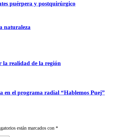
tes puérpera y postquirúrgico
la naturaleza
 la realidad de la región
ca en el programa radial “Hablemos Puej”
gatorios están marcados con
*