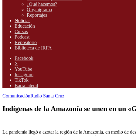
¿Qué hacemos?
Organigrama
Reportajes
Noticias
Educación
Cursos
Podcast
Repositorio
Biblioteca de IRFA
Facebook
X
YouTube
Instagram
TikTok
Barra lateral
Comunicación
Radio Santa Cruz
Indígenas de la Amazonía se unen en un «Gr
La pandemia llegó a azotar la región de la Amazonía, en medio de des