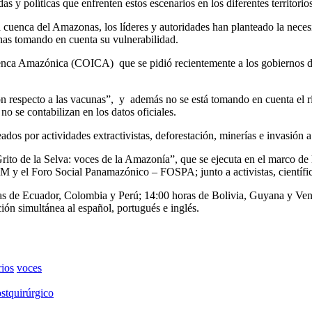
 y políticas que enfrenten estos escenarios en los diferentes territorios
 cuenca del Amazonas, los líderes y autoridades han planteado la neces
nas tomando en cuenta su vulnerabilidad.
nca Amazónica (COICA) que se pidió recientemente a los gobiernos de 
 respecto a las vacunas”, y además no se está tomando en cuenta el ri
o se contabilizan en los datos oficiales.
os por actividades extractivistas, deforestación, minerías e invasión a s
Grito de la Selva: voces de la Amazonía”, que se ejecuta en el marco d
 el Foro Social Panamazónico – FOSPA; junto a activistas, científicos
horas de Ecuador, Colombia y Perú; 14:00 horas de Bolivia, Guyana y Ve
ón simultánea al español, portugués e inglés.
rios
voces
stquirúrgico