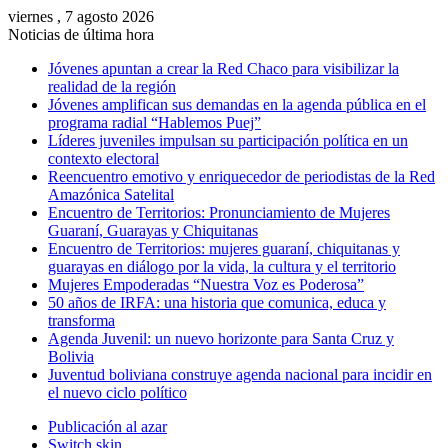
viernes , 7 agosto 2026
Noticias de última hora
Jóvenes apuntan a crear la Red Chaco para visibilizar la
realidad de la región
Jóvenes amplifican sus demandas en la agenda pública en el
programa radial “Hablemos Puej”
Líderes juveniles impulsan su participación política en un
contexto electoral
Reencuentro emotivo y enriquecedor de periodistas de la Red
Amazónica Satelital
Encuentro de Territorios: Pronunciamiento de Mujeres
Guaraní, Guarayas y Chiquitanas
Encuentro de Territorios: mujeres guaraní, chiquitanas y
guarayas en diálogo por la vida, la cultura y el territorio
Mujeres Empoderadas “Nuestra Voz es Poderosa”
50 años de IRFA: una historia que comunica, educa y
transforma
Agenda Juvenil: un nuevo horizonte para Santa Cruz y
Bolivia
Juventud boliviana construye agenda nacional para incidir en
el nuevo ciclo político
Publicación al azar
Switch skin