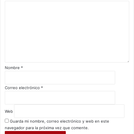
c
C
a
o
s
m
o
e
s
n
d
t
e
a
v
r
i
i
o
o
l
Nombre
*
*
e
n
c
Correo electrónico
*
i
a
s
e
Web
x
Guarda mi nombre, correo electrónico y web en este
u
a
navegador para la próxima vez que comente.
l