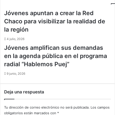
s
o
e
d
Jóvenes apuntan a crear la Red
m
í
a
s
Chaco para visibilizar la realidad de
n
t
la región
a
i
l
c
4 julio, 2026
o
Jóvenes amplifican sus demandas
R
e
en la agenda pública en el programa
s
radial “Hablemos Puej”
p
o
n
9 junio, 2026
s
a
b
Deja una respuesta
l
e
e
Tu dirección de correo electrónico no será publicada.
Los campos
n
obligatorios están marcados con
*