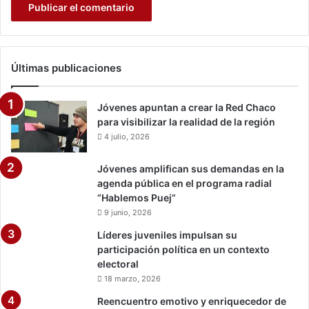
a
n
i
ñ
Últimas publicaciones
a
s
,
Jóvenes apuntan a crear la Red Chaco
n
para visibilizar la realidad de la región
i
4 julio, 2026
ñ
o
Jóvenes amplifican sus demandas en la
s
agenda pública en el programa radial
y
“Hablemos Puej”
a
9 junio, 2026
d
o
Líderes juveniles impulsan su
l
participación política en un contexto
e
electoral
s
18 marzo, 2026
c
Reencuentro emotivo y enriquecedor de
e