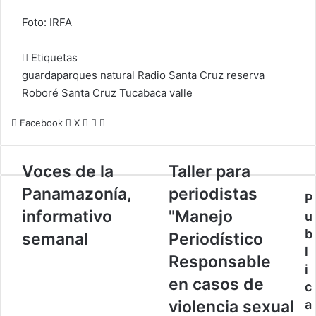
Foto: IRFA
Etiquetas
guardaparques
natural
Radio Santa Cruz
reserva
Roboré
Santa Cruz
Tucabaca
valle
Facebook
X
L
W
I
i
h
m
n
a
p
V
Voces de la
k
t
r
T
Taller para
o
e
s
i
a
Panamazonía,
periodistas
c
d
A
m
l
P
e
I
p
i
l
informativo
"Manejo
u
s
n
p
r
e
b
semanal
Periodístico
d
r
l
e
p
Responsable
i
l
a
en casos de
c
a
r
P
a
violencia sexual
a
a
p