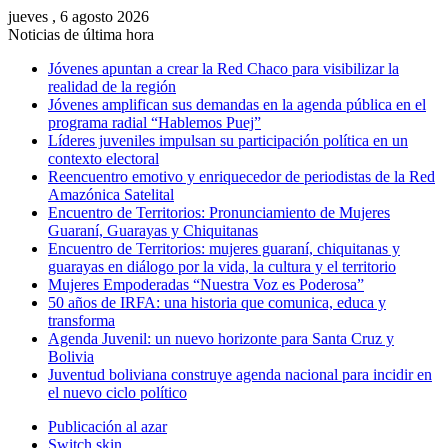
jueves , 6 agosto 2026
Noticias de última hora
Jóvenes apuntan a crear la Red Chaco para visibilizar la
realidad de la región
Jóvenes amplifican sus demandas en la agenda pública en el
programa radial “Hablemos Puej”
Líderes juveniles impulsan su participación política en un
contexto electoral
Reencuentro emotivo y enriquecedor de periodistas de la Red
Amazónica Satelital
Encuentro de Territorios: Pronunciamiento de Mujeres
Guaraní, Guarayas y Chiquitanas
Encuentro de Territorios: mujeres guaraní, chiquitanas y
guarayas en diálogo por la vida, la cultura y el territorio
Mujeres Empoderadas “Nuestra Voz es Poderosa”
50 años de IRFA: una historia que comunica, educa y
transforma
Agenda Juvenil: un nuevo horizonte para Santa Cruz y
Bolivia
Juventud boliviana construye agenda nacional para incidir en
el nuevo ciclo político
Publicación al azar
Switch skin