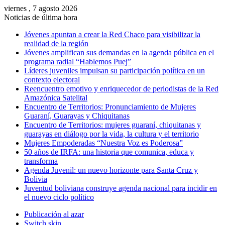
viernes , 7 agosto 2026
Noticias de última hora
Jóvenes apuntan a crear la Red Chaco para visibilizar la
realidad de la región
Jóvenes amplifican sus demandas en la agenda pública en el
programa radial “Hablemos Puej”
Líderes juveniles impulsan su participación política en un
contexto electoral
Reencuentro emotivo y enriquecedor de periodistas de la Red
Amazónica Satelital
Encuentro de Territorios: Pronunciamiento de Mujeres
Guaraní, Guarayas y Chiquitanas
Encuentro de Territorios: mujeres guaraní, chiquitanas y
guarayas en diálogo por la vida, la cultura y el territorio
Mujeres Empoderadas “Nuestra Voz es Poderosa”
50 años de IRFA: una historia que comunica, educa y
transforma
Agenda Juvenil: un nuevo horizonte para Santa Cruz y
Bolivia
Juventud boliviana construye agenda nacional para incidir en
el nuevo ciclo político
Publicación al azar
Switch skin