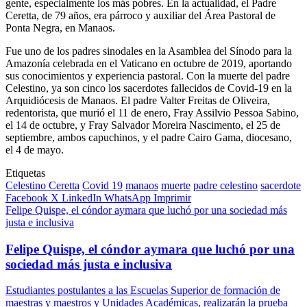
gente, especialmente los más pobres. En la actualidad, el Padre
Ceretta, de 79 años, era párroco y auxiliar del Área Pastoral de
Ponta Negra, en Manaos.
Fue uno de los padres sinodales en la Asamblea del Sínodo para la
Amazonía celebrada en el Vaticano en octubre de 2019, aportando
sus conocimientos y experiencia pastoral. Con la muerte del padre
Celestino, ya son cinco los sacerdotes fallecidos de Covid-19 en la
Arquidiócesis de Manaos. El padre Valter Freitas de Oliveira,
redentorista, que murió el 11 de enero, Fray Assilvio Pessoa Sabino,
el 14 de octubre, y Fray Salvador Moreira Nascimento, el 25 de
septiembre, ambos capuchinos, y el padre Cairo Gama, diocesano,
el 4 de mayo.
Etiquetas
Celestino Ceretta
Covid 19
manaos
muerte
padre celestino
sacerdote
Facebook
X
LinkedIn
WhatsApp
Imprimir
Felipe Quispe, el cóndor aymara que luchó por una sociedad más
justa e inclusiva
Felipe Quispe, el cóndor aymara que luchó por una
sociedad más justa e inclusiva
Estudiantes postulantes a las Escuelas Superior de formación de
maestras y maestros y Unidades Académicas, realizarán la prueba