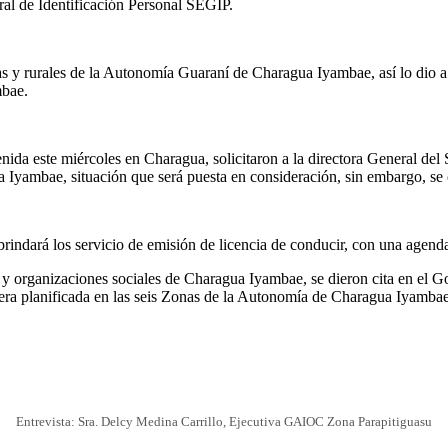
al de Identificación Personal SEGIP.
nas y rurales de la Autonomía Guaraní de Charagua Iyambae, así lo dio 
mbae.
da este miércoles en Charagua, solicitaron a la directora General del S
a Iyambae, situación que será puesta en consideración, sin embargo, se 
indará los servicio de emisión de licencia de conducir, con una agenda
s y organizaciones sociales de Charagua Iyambae, se dieron cita en el Go
nera planificada en las seis Zonas de la Autonomía de Charagua Iyambae
Entrevista: Sra. Delcy Medina Carrillo, Ejecutiva GAIOC Zona Parapitiguasu