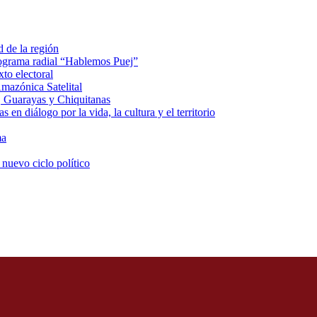
d de la región
rograma radial “Hablemos Puej”
xto electoral
mazónica Satelital
, Guarayas y Chiquitanas
 en diálogo por la vida, la cultura y el territorio
ma
 nuevo ciclo político