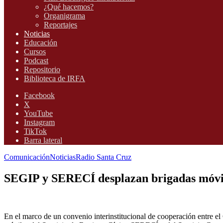
¿Qué hacemos?
Organigrama
Reportajes
Noticias
Educación
Cursos
Podcast
Repositorio
Biblioteca de IRFA
Facebook
X
YouTube
Instagram
TikTok
Barra lateral
Comunicación
Noticias
Radio Santa Cruz
SEGIP y SERECÍ desplazan brigadas móvil
En el marco de un convenio interinstitucional de cooperación entre