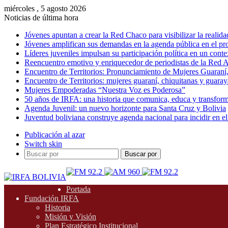
miércoles , 5 agosto 2026
Noticias de última hora
Jóvenes apuntan a crear la Red Chaco para visibilizar la realida
Jóvenes amplifican sus demandas en la agenda pública en el p
Líderes juveniles impulsan su participación política en un conte
Reencuentro emotivo y enriquecedor de periodistas de la Red A
Encuentro de Territorios: Pronunciamiento de Mujeres Guaraní
Encuentro de Territorios: mujeres guaraní, chiquitanas y guarayas
Mujeres Empoderadas “Nuestra Voz es Poderosa”
50 años de IRFA: una historia que comunica, educa y transfor
Agenda Juvenil: un nuevo horizonte para Santa Cruz y Bolivia
Juventud boliviana construye agenda nacional para incidir en el
Publicación al azar
Switch skin
Buscar por
Portada
Fundación IRFA
Historia
Misión y Visión
Plan Estratégico Institucional