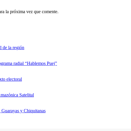
ara la próxima vez que comente.
d de la región
rograma radial “Hablemos Puej”
xto electoral
mazónica Satelital
, Guarayas y Chiquitanas