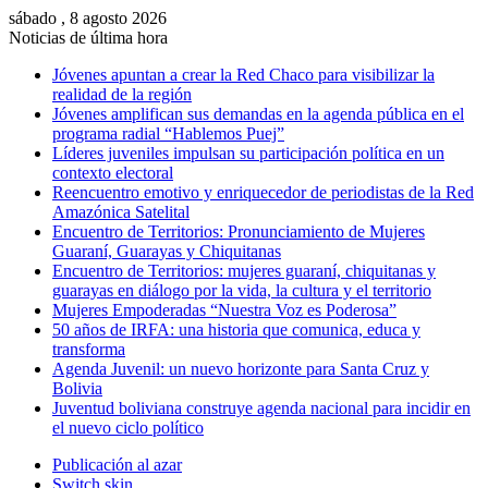
sábado , 8 agosto 2026
Noticias de última hora
Jóvenes apuntan a crear la Red Chaco para visibilizar la
realidad de la región
Jóvenes amplifican sus demandas en la agenda pública en el
programa radial “Hablemos Puej”
Líderes juveniles impulsan su participación política en un
contexto electoral
Reencuentro emotivo y enriquecedor de periodistas de la Red
Amazónica Satelital
Encuentro de Territorios: Pronunciamiento de Mujeres
Guaraní, Guarayas y Chiquitanas
Encuentro de Territorios: mujeres guaraní, chiquitanas y
guarayas en diálogo por la vida, la cultura y el territorio
Mujeres Empoderadas “Nuestra Voz es Poderosa”
50 años de IRFA: una historia que comunica, educa y
transforma
Agenda Juvenil: un nuevo horizonte para Santa Cruz y
Bolivia
Juventud boliviana construye agenda nacional para incidir en
el nuevo ciclo político
Publicación al azar
Switch skin