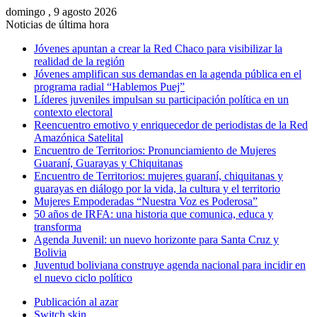
domingo , 9 agosto 2026
Noticias de última hora
Jóvenes apuntan a crear la Red Chaco para visibilizar la
realidad de la región
Jóvenes amplifican sus demandas en la agenda pública en el
programa radial “Hablemos Puej”
Líderes juveniles impulsan su participación política en un
contexto electoral
Reencuentro emotivo y enriquecedor de periodistas de la Red
Amazónica Satelital
Encuentro de Territorios: Pronunciamiento de Mujeres
Guaraní, Guarayas y Chiquitanas
Encuentro de Territorios: mujeres guaraní, chiquitanas y
guarayas en diálogo por la vida, la cultura y el territorio
Mujeres Empoderadas “Nuestra Voz es Poderosa”
50 años de IRFA: una historia que comunica, educa y
transforma
Agenda Juvenil: un nuevo horizonte para Santa Cruz y
Bolivia
Juventud boliviana construye agenda nacional para incidir en
el nuevo ciclo político
Publicación al azar
Switch skin