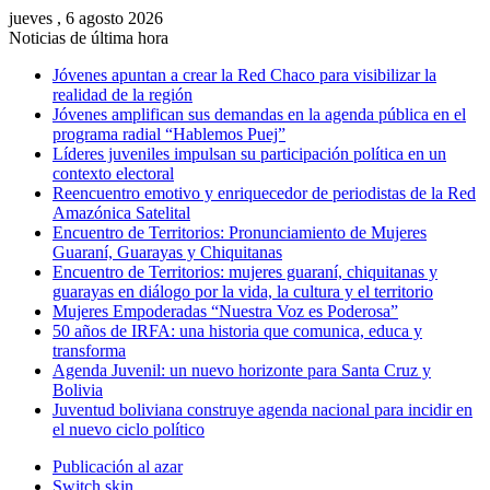
jueves , 6 agosto 2026
Noticias de última hora
Jóvenes apuntan a crear la Red Chaco para visibilizar la
realidad de la región
Jóvenes amplifican sus demandas en la agenda pública en el
programa radial “Hablemos Puej”
Líderes juveniles impulsan su participación política en un
contexto electoral
Reencuentro emotivo y enriquecedor de periodistas de la Red
Amazónica Satelital
Encuentro de Territorios: Pronunciamiento de Mujeres
Guaraní, Guarayas y Chiquitanas
Encuentro de Territorios: mujeres guaraní, chiquitanas y
guarayas en diálogo por la vida, la cultura y el territorio
Mujeres Empoderadas “Nuestra Voz es Poderosa”
50 años de IRFA: una historia que comunica, educa y
transforma
Agenda Juvenil: un nuevo horizonte para Santa Cruz y
Bolivia
Juventud boliviana construye agenda nacional para incidir en
el nuevo ciclo político
Publicación al azar
Switch skin