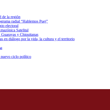
d de la región
rograma radial “Hablemos Puej”
xto electoral
mazónica Satelital
, Guarayas y Chiquitanas
 en diálogo por la vida, la cultura y el territorio
ma
 nuevo ciclo político