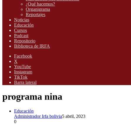
¿Qué hacemos?
Organigrama
Reportajes
Noticias
Educación
Cursos
Podcast
Repositorio
Biblioteca de IRFA
Facebook
X
YouTube
Instagram
TikTok
Barra lateral
programa nina
Educación
Administrador Irfa bolivia
5 abril, 2023
0