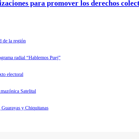
zaciones para promover los derechos colecti
d de la región
rograma radial “Hablemos Puej”
xto electoral
mazónica Satelital
, Guarayas y Chiquitanas