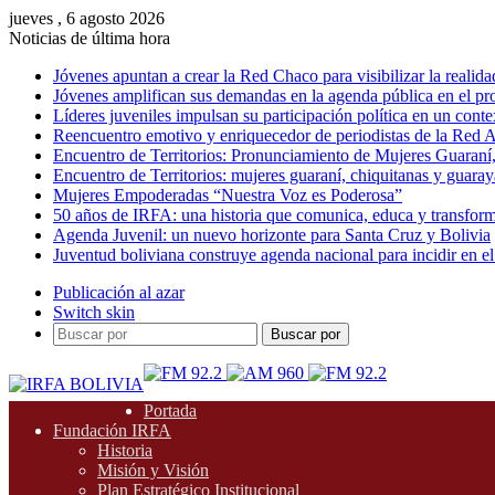
jueves , 6 agosto 2026
Noticias de última hora
Jóvenes apuntan a crear la Red Chaco para visibilizar la realida
Jóvenes amplifican sus demandas en la agenda pública en el p
Líderes juveniles impulsan su participación política en un conte
Reencuentro emotivo y enriquecedor de periodistas de la Red A
Encuentro de Territorios: Pronunciamiento de Mujeres Guaraní
Encuentro de Territorios: mujeres guaraní, chiquitanas y guarayas
Mujeres Empoderadas “Nuestra Voz es Poderosa”
50 años de IRFA: una historia que comunica, educa y transfor
Agenda Juvenil: un nuevo horizonte para Santa Cruz y Bolivia
Juventud boliviana construye agenda nacional para incidir en el
Publicación al azar
Switch skin
Buscar por
Portada
Fundación IRFA
Historia
Misión y Visión
Plan Estratégico Institucional