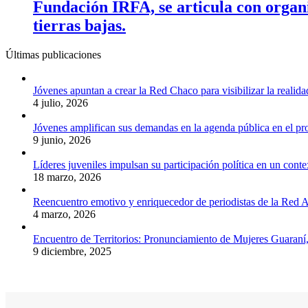
Fundación IRFA, se articula con organi
tierras bajas.
Últimas publicaciones
Jóvenes apuntan a crear la Red Chaco para visibilizar la realida
4 julio, 2026
Jóvenes amplifican sus demandas en la agenda pública en el p
9 junio, 2026
Líderes juveniles impulsan su participación política en un conte
18 marzo, 2026
Reencuentro emotivo y enriquecedor de periodistas de la Red A
4 marzo, 2026
Encuentro de Territorios: Pronunciamiento de Mujeres Guaraní
9 diciembre, 2025