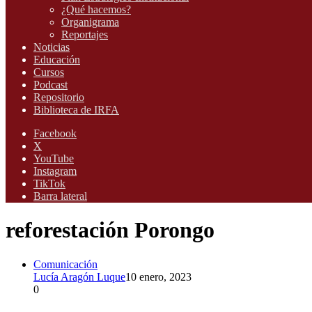
¿Qué hacemos?
Organigrama
Reportajes
Noticias
Educación
Cursos
Podcast
Repositorio
Biblioteca de IRFA
Facebook
X
YouTube
Instagram
TikTok
Barra lateral
reforestación Porongo
Comunicación
Lucía Aragón Luque
10 enero, 2023
0