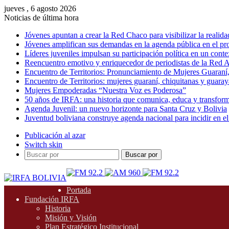
jueves , 6 agosto 2026
Noticias de última hora
Jóvenes apuntan a crear la Red Chaco para visibilizar la realida
Jóvenes amplifican sus demandas en la agenda pública en el p
Líderes juveniles impulsan su participación política en un conte
Reencuentro emotivo y enriquecedor de periodistas de la Red A
Encuentro de Territorios: Pronunciamiento de Mujeres Guaraní
Encuentro de Territorios: mujeres guaraní, chiquitanas y guarayas
Mujeres Empoderadas “Nuestra Voz es Poderosa”
50 años de IRFA: una historia que comunica, educa y transfor
Agenda Juvenil: un nuevo horizonte para Santa Cruz y Bolivia
Juventud boliviana construye agenda nacional para incidir en el
Publicación al azar
Switch skin
Buscar por
Portada
Fundación IRFA
Historia
Misión y Visión
Plan Estratégico Institucional