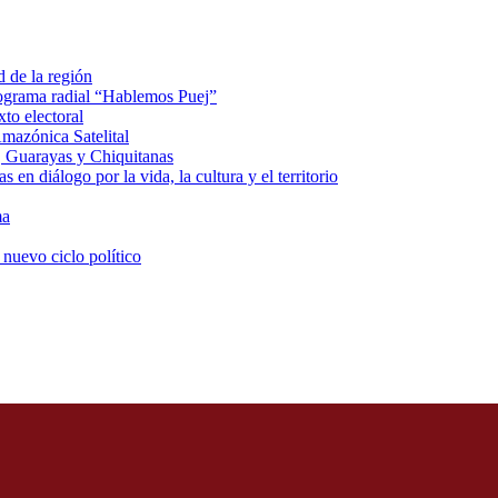
d de la región
rograma radial “Hablemos Puej”
xto electoral
mazónica Satelital
, Guarayas y Chiquitanas
 en diálogo por la vida, la cultura y el territorio
ma
 nuevo ciclo político