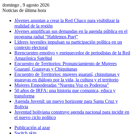
domingo , 9 agosto 2026
Noticias de última hora
Jóvenes apuntan a crear la Red Chaco para visibilizar la
realidad de la región
Jóvenes amplifican sus demandas en la agenda pública en el
programa radial “Hablemos Puej”
Líderes juveniles impulsan su participación política en un
contexto electoral
Reencuentro emotivo y enriquecedor de periodistas de la Red
Amazónica Satelital
Encuentro de Territorios: Pronunciamiento de Mujeres
Guaraní, Guarayas y Chiquitanas
Encuentro de Territorios: mujeres guaraní, chiquitanas y
guarayas en diálogo por la vida, la cultura y el territorio
Mujeres Empoderadas “Nuestra Voz es Poderosa”
50 años de IRFA: una historia que comunica, educa y
transforma
Agenda Juvenil: un nuevo horizonte para Santa Cruz y
Bolivia
Juventud boliviana construye agenda nacional para incidir en
el nuevo ciclo político
Publicación al azar
Switch skin