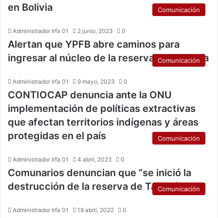
en Bolivia
Comunicación
Administrador Irfa 01
2 junio, 2023
0
Alertan que YPFB abre caminos para
ingresar al núcleo de la reserva de Tariquía
Comunicación
Administrador Irfa 01
9 mayo, 2023
0
CONTIOCAP denuncia ante la ONU
implementación de políticas extractivas
que afectan territorios indígenas y áreas
protegidas en el país
Comunicación
Administrador Irfa 01
4 abril, 2023
0
Comunarios denuncian que “se inició la
destrucción de la reserva de Tariquía”
Comunicación
Administrador Irfa 01
19 abril, 2022
0