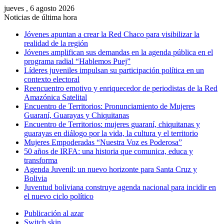
jueves , 6 agosto 2026
Noticias de última hora
Jóvenes apuntan a crear la Red Chaco para visibilizar la
realidad de la región
Jóvenes amplifican sus demandas en la agenda pública en el
programa radial “Hablemos Puej”
Líderes juveniles impulsan su participación política en un
contexto electoral
Reencuentro emotivo y enriquecedor de periodistas de la Red
Amazónica Satelital
Encuentro de Territorios: Pronunciamiento de Mujeres
Guaraní, Guarayas y Chiquitanas
Encuentro de Territorios: mujeres guaraní, chiquitanas y
guarayas en diálogo por la vida, la cultura y el territorio
Mujeres Empoderadas “Nuestra Voz es Poderosa”
50 años de IRFA: una historia que comunica, educa y
transforma
Agenda Juvenil: un nuevo horizonte para Santa Cruz y
Bolivia
Juventud boliviana construye agenda nacional para incidir en
el nuevo ciclo político
Publicación al azar
Switch skin