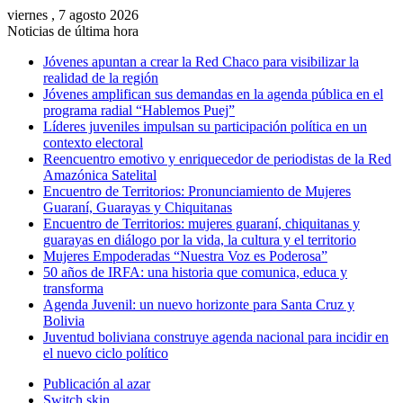
viernes , 7 agosto 2026
Noticias de última hora
Jóvenes apuntan a crear la Red Chaco para visibilizar la
realidad de la región
Jóvenes amplifican sus demandas en la agenda pública en el
programa radial “Hablemos Puej”
Líderes juveniles impulsan su participación política en un
contexto electoral
Reencuentro emotivo y enriquecedor de periodistas de la Red
Amazónica Satelital
Encuentro de Territorios: Pronunciamiento de Mujeres
Guaraní, Guarayas y Chiquitanas
Encuentro de Territorios: mujeres guaraní, chiquitanas y
guarayas en diálogo por la vida, la cultura y el territorio
Mujeres Empoderadas “Nuestra Voz es Poderosa”
50 años de IRFA: una historia que comunica, educa y
transforma
Agenda Juvenil: un nuevo horizonte para Santa Cruz y
Bolivia
Juventud boliviana construye agenda nacional para incidir en
el nuevo ciclo político
Publicación al azar
Switch skin